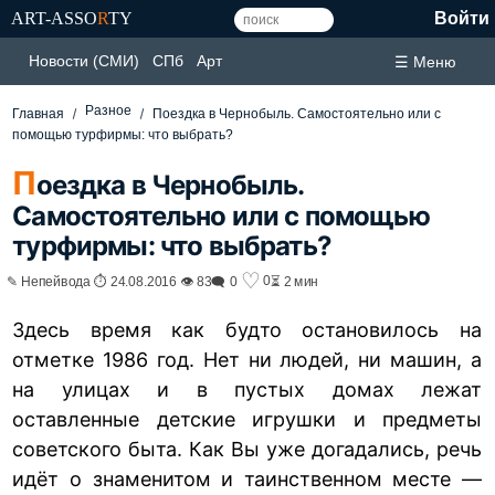
ART-ASSO
R
TY
Войти
Новости (СМИ)
СПб
Арт
☰ Меню
Разное
Главная
Поездка в Чернобыль. Самостоятельно или с
помощью турфирмы: что выбрать?
П
оездка в Чернобыль.
Самостоятельно или с помощью
турфирмы: что выбрать?
♡
0
✎ Непейвода ⏱ 24.08.2016 👁 83
🗨 0
⏳ 2 мин
Здесь время как будто остановилось на
отметке 1986 год. Нет ни людей, ни машин, а
на улицах и в пустых домах лежат
оставленные детские игрушки и предметы
советского быта. Как Вы уже догадались, речь
идёт о знаменитом и таинственном месте —