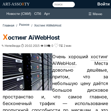
ART-ASSO
R
TY
Войти
Новости (СМИ)
СПб
Арт
☰ Меню
Разное
Главная
Хостинг AiWebHost
Х
остинг AiWebHost
♡
0
✎ Непейвода ⏱ 20.02.2015 👁 84
🗨 0
⏳ 2 мин
Очень хороший
хостинг
AiWebHost
. Места
довольно дешёвые,
притом, что за
небольшую цену даётся
большое дисковое
пространство и, что самое главное,
бесконечный трафик — использование
пропускной способности по месяцам, а это