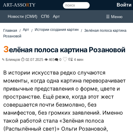
ART-ASSO
R
TY
Войти
Новости (СМИ)
СПб
Арт
☰ Меню
Арт
Истории создания картин
Главная
Зелёная полоса картина
Розановой
З
елёная полоса картина Розановой
♡
0
✎ Блинцов ⏱ 02.07.2025 👁 465
🗨 0
⏳ 4 мин
В истории искусства редко случаются
моменты, когда одна картина переворачивает
привычные представления о форме, цвете и
пространстве. Ещё реже, когда этот жест
совершается почти безмолвно, без
манифестов, без громких заявлений. Именно
такой работой стала «Зелёная полоса
(Распылённый свет)» Ольги Розановой,